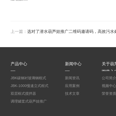
上一篇：
选对了潜水葫芦娃推广二维码邀请码，高效污
产品中心
新闻中心
关于葫
下载入
JBK碳钢衬玻璃钢框式
新闻资讯
公司简
葫芦娃推广二维码邀请
JBK-1000慢速立式框式
应用案例
视频中
码
葫芦娃推广二维码邀请
双层框式搅拌器
技术文章
荣誉资
码
调理罐桨式葫芦娃推广
二维码邀请码